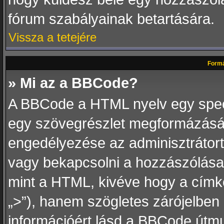
fórum szabályainak betartására.
Vissza a tetejére
Formá
» Mi az a BBCode?
A BBCode a HTML nyelv egy speciá
egy szövegrészlet megformázás
engedélyezése az adminisztrátortó
vagy bekapcsolni a hozzászólásai
mint a HTML, kivéve hogy a címkék
„>”), hanem szögletes zárójelben („
információért lásd a BBCode útmu