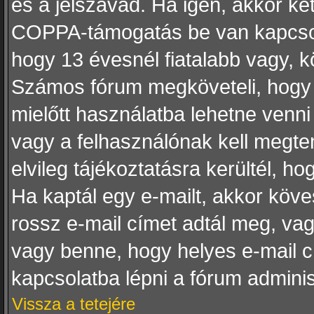
és a jelszavad. Ha igen, akkor ké
COPPA-támogatás be van kapcsolv
hogy 13 évesnél fiatalabb vagy, kö
Számos fórum megköveteli, hogy a
mielőtt használatba lehetne venni
vagy a felhasználónak kell megten
elvileg tájékoztatásra kerültél, 
Ha kaptál egy e-mailt, akkor köve
rossz e-mail címet adtál meg, va
vagy benne, hogy helyes e-mail c
kapcsolatba lépni a fórum adminis
Vissza a tetejére