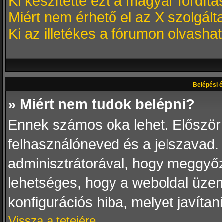
Ki készítette ezt a magyar fordítá
Miért nem érhető el az X szolgált
Ki az illetékes a fórumon olvash
Belépési é
» Miért nem tudok belépni?
Ennek számos oka lehet. Először i
felhasználóneved és a jelszavad. 
adminisztrátorával, hogy meggyőződj
lehetséges, hogy a weboldal üzeme
konfigurációs hiba, melyet javítan
Vissza a tetejére