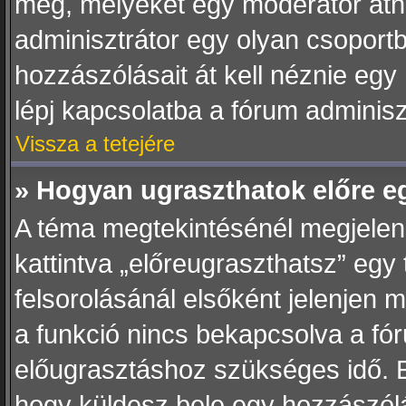
meg, melyeket egy moderátor átnéz
adminisztrátor egy olyan csoportb
hozzászólásait át kell néznie egy
lépj kapcsolatba a fórum adminisz
Vissza a tetejére
» Hogyan ugraszthatok előre e
A téma megtekintésénél megjelen
kattintva „előreugraszthatsz” egy
felsorolásánál elsőként jelenjen m
a funkció nincs bekapcsolva a fó
előugrasztáshoz szükséges idő. E
hogy küldesz bele egy hozzászólás