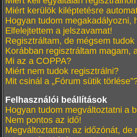
Miért kell egyáltalán regisztrálno
Miért kerülök kiléptetésre automa
Hogyan tudom megakadályozni, h
Elfelejtettem a jelszavamat!
Regisztráltam, de mégsem tudok 
Korábban regisztráltam magam, 
Mi az a COPPA?
Miért nem tudok regisztrálni?
Mit csinál a „Fórum sütik törlése”
Felhasználói beállítások
Hogyan tudom megváltoztatni a b
Nem pontos az idő!
Megváltoztattam az időzónát, de 