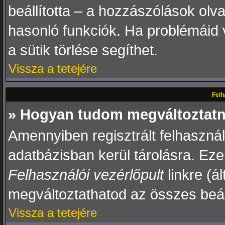
beállította – a hozzászólások ol
hasonló funkciók. Ha problémáid 
a sütik törlése segíthet.
Vissza a tetejére
Felh
» Hogyan tudom megváltoztatni
Amennyiben regisztrált felhaszná
adatbázisban kerül tárolásra. Eze
Felhasználói vezérlőpult
linkre (ál
megváltoztathatod az összes beál
Vissza a tetejére