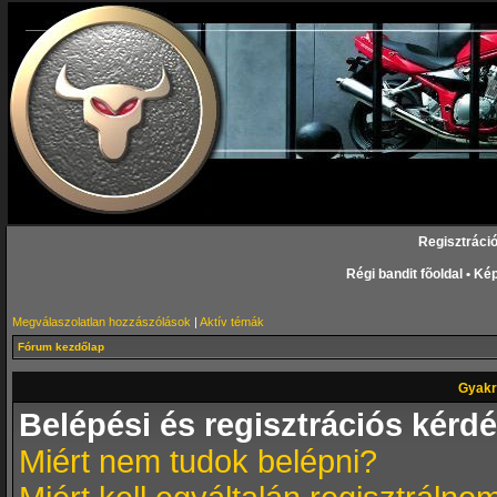
Regisztráci
Régi bandit fõoldal
•
Kép
Megválaszolatlan hozzászólások
|
Aktív témák
Fórum kezdőlap
Gyakr
Belépési és regisztrációs kérd
Miért nem tudok belépni?