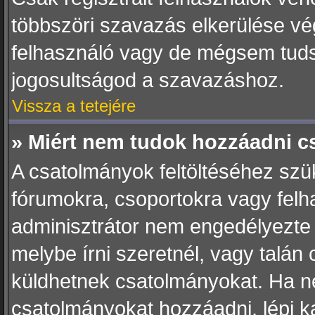
többszöri szavazás elkerülése vég
felhasználó vagy de mégsem tuds
jogosultságod a szavazáshoz.
Vissza a tetejére
» Miért nem tudok hozzáadni 
A csatolmányok feltöltéséhez sz
fórumokra, csoportokra vagy felh
adminisztrátor nem engedélyezte
melybe írni szeretnél, vagy talán
küldhetnek csatolmányokat. Ha n
csatolmányokat hozzáadni, lépj ka