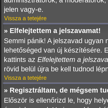
adminisztrátorok, a moderátorok, i
jelen vagy-e.
Vissza a tetejére
» Elfelejtettem a jelszavamat!
Semmi pánik! A jelszavad ugyan ne
lehetőséged van új készítésére. 
kattints az
Elfelejtettem a jelszav
rövid belül újra be kell tudnod lép
Vissza a tetejére
» Regisztráltam, de mégsem tu
Először is ellenőrizd le, hogy h