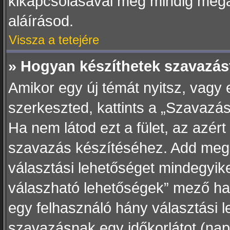
kikapcsolásával még mindig mega
aláírásod.
Vissza a tetejére
» Hogyan készíthetek szavazás
Amikor egy új témát nyitsz, vagy
szerkeszted, kattints a „Szavazás
Ha nem látod ezt a fület, az azért
szavazás készítéséhez. Add meg 
választási lehetőséget mindegyike
válaszható lehetőségek” mező ha
egy felhasználó hány választási l
szavazásnak egy időkorlátot (na