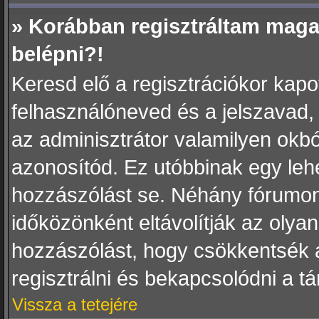
» Korábban regisztráltam mag
belépni?!
Keresd elő a regisztrációkor kapott
felhasználóneved és a jelszavad,
az adminisztrátor valamilyen okból 
azonosítód. Ez utóbbinak egy leh
hozzászólást se. Néhány fórumon
időközönként eltávolítják az olya
hozzászólást, hogy csökkentsék a
regisztrálni és bekapcsolódni a t
Vissza a tetejére