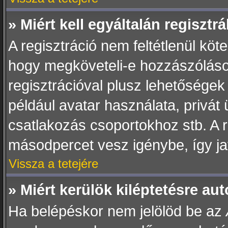
» Miért kell egyáltalán regiszt
A regisztráció nem feltétlenül köt
hogy megköveteli-e hozzászóláso
regisztrációval plusz lehetőségek
például avatar használata, privát 
csatlakozás csoportokhoz stb. A 
másodpercet vesz igénybe, így jav
Vissza a tetejére
» Miért kerülök kiléptetésre a
Ha belépéskor nem jelölöd be az