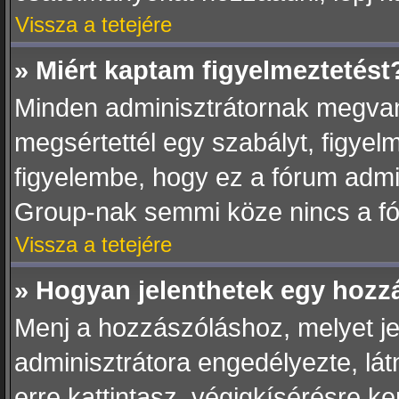
Vissza a tetejére
» Miért kaptam figyelmeztetést
Minden adminisztrátornak megvan 
megsértettél egy szabályt, figyel
figyelembe, hogy ez a fórum adm
Group-nak semmi köze nincs a fó
Vissza a tetejére
» Hogyan jelenthetek egy hozz
Menj a hozzászóláshoz, melyet jel
adminisztrátora engedélyezte, lát
erre kattintasz, végigkísérésre k