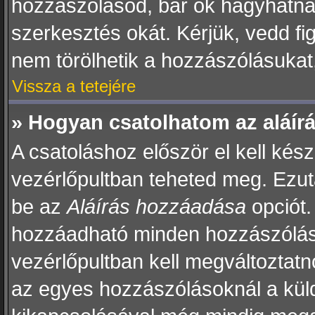
hozzászólásod, bár ők hagyhatna
szerkesztés okát. Kérjük, vedd f
nem törölhetik a hozzászólásukat
Vissza a tetejére
» Hogyan csatolhatom az aláí
A csatoláshoz először el kell kész
vezérlőpultban teheted meg. Ezut
be az
Aláírás hozzáadása
opciót.
hozzáadható minden hozzászólásh
vezérlőpultban kell megváltoztatno
az egyes hozzászólásoknál a kül