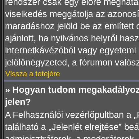
rendszer csak egy előre meghatár
viselkedés meggátolja az azonosít
maradáshoz jelöld be az említett
ajánlott, ha nyilvános helyről has
internetkávézóból vagy egyetemi 
jelölőnégyzeted, a fórumon valósz
Vissza a tetejére
» Hogyan tudom megakadályozn
jelen?
A Felhasználói vezérlőpultban a „
található a „Jelenlét elrejtése” beá