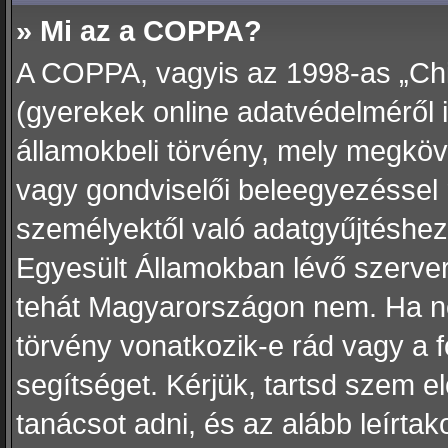
» Mi az a COPPA?
A COPPA, vagyis az 1998-as „Chil
(gyerekek online adatvédelméről 
államokbeli törvény, mely megköve
vagy gondviselői beleegyezéssel 
személyektől való adatgyűjtéshez
Egyesült Államokban lévő szerv
tehát Magyarországon nem. Ha n
törvény vonatkozik-e rád vagy a fó
segítséget. Kérjük, tartsd szem e
tanácsot adni, és az alább leírt