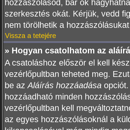
hozzászólásod, bár ők hagyhatna
szerkesztés okát. Kérjük, vedd f
nem törölhetik a hozzászólásukat
Vissza a tetejére
» Hogyan csatolhatom az aláí
A csatoláshoz először el kell kész
vezérlőpultban teheted meg. Ezut
be az
Aláírás hozzáadása
opciót.
hozzáadható minden hozzászólásh
vezérlőpultban kell megváltoztatno
az egyes hozzászólásoknál a kül