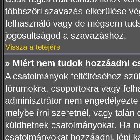
többszöri szavazás elkerülése vég
felhasználó vagy de mégsem tuds
jogosultságod a szavazáshoz.
Vissza a tetejére
» Miért nem tudok hozzáadni 
A csatolmányok feltöltéséhez sz
fórumokra, csoportokra vagy felh
adminisztrátor nem engedélyezte
melybe írni szeretnél, vagy talán
küldhetnek csatolmányokat. Ha n
csatolmányokat hozzáadni, lépj ka