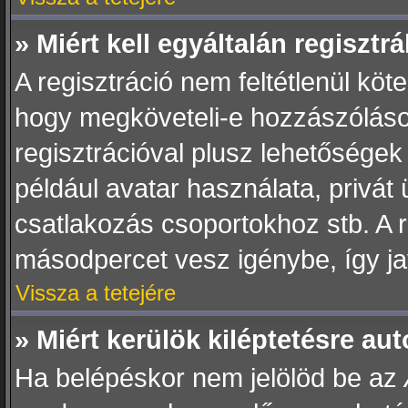
» Miért kell egyáltalán regiszt
A regisztráció nem feltétlenül köt
hogy megköveteli-e hozzászóláso
regisztrációval plusz lehetőségek
például avatar használata, privát 
csatlakozás csoportokhoz stb. A 
másodpercet vesz igénybe, így jav
Vissza a tetejére
» Miért kerülök kiléptetésre a
Ha belépéskor nem jelölöd be az