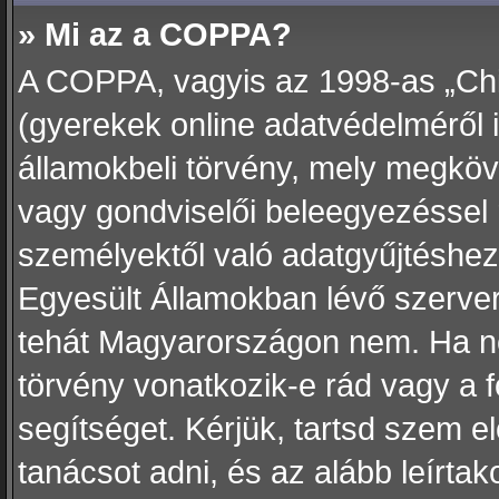
» Mi az a COPPA?
A COPPA, vagyis az 1998-as „Chil
(gyerekek online adatvédelméről 
államokbeli törvény, mely megköve
vagy gondviselői beleegyezéssel 
személyektől való adatgyűjtéshez
Egyesült Államokban lévő szerv
tehát Magyarországon nem. Ha n
törvény vonatkozik-e rád vagy a fó
segítséget. Kérjük, tartsd szem e
tanácsot adni, és az alább leírt