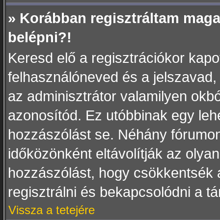
» Korábban regisztráltam mag
belépni?!
Keresd elő a regisztrációkor kapott
felhasználóneved és a jelszavad,
az adminisztrátor valamilyen okból 
azonosítód. Ez utóbbinak egy leh
hozzászólást se. Néhány fórumon
időközönként eltávolítják az olya
hozzászólást, hogy csökkentsék a
regisztrálni és bekapcsolódni a t
Vissza a tetejére