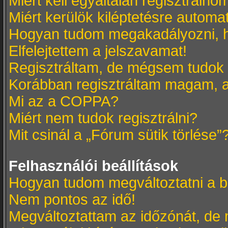
Miért kell egyáltalán regisztrálno
Miért kerülök kiléptetésre automa
Hogyan tudom megakadályozni, h
Elfelejtettem a jelszavamat!
Regisztráltam, de mégsem tudok 
Korábban regisztráltam magam, 
Mi az a COPPA?
Miért nem tudok regisztrálni?
Mit csinál a „Fórum sütik törlése”
Felhasználói beállítások
Hogyan tudom megváltoztatni a b
Nem pontos az idő!
Megváltoztattam az időzónát, de 