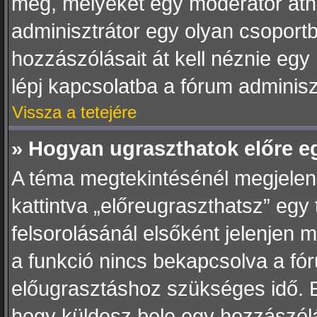
meg, melyeket egy moderátor átnéz
adminisztrátor egy olyan csoportb
hozzászólásait át kell néznie egy
lépj kapcsolatba a fórum adminisz
Vissza a tetejére
» Hogyan ugraszthatok előre e
A téma megtekintésénél megjelen
kattintva „előreugraszthatsz” egy
felsorolásánál elsőként jelenjen m
a funkció nincs bekapcsolva a fó
előugrasztáshoz szükséges idő. E
hogy küldesz bele egy hozzászólás