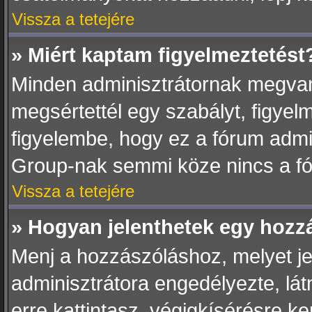
Vissza a tetejére
» Miért kaptam figyelmeztetést
Minden adminisztrátornak megvan 
megsértettél egy szabályt, figyel
figyelembe, hogy ez a fórum adm
Group-nak semmi köze nincs a fó
Vissza a tetejére
» Hogyan jelenthetek egy hozz
Menj a hozzászóláshoz, melyet jel
adminisztrátora engedélyezte, lát
erre kattintasz, végigkísérésre k