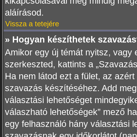
kikapcsolásával még mindig mega
aláírásod.
Vissza a tetejére
» Hogyan készíthetek szavazás
Amikor egy új témát nyitsz, vagy
szerkeszted, kattints a „Szavazás
Ha nem látod ezt a fület, az azért
szavazás készítéséhez. Add meg 
választási lehetőséget mindegyike
válaszható lehetőségek” mező ha
egy felhasználó hány választási l
szavazásnak egy időkorlátot (na