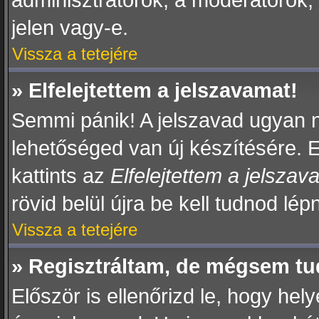
adminisztrátorok, a moderátorok, i
jelen vagy-e.
Vissza a tetejére
» Elfelejtettem a jelszavamat!
Semmi pánik! A jelszavad ugyan ne
lehetőséged van új készítésére. 
kattints az
Elfelejtettem a jelszav
rövid belül újra be kell tudnod lép
Vissza a tetejére
» Regisztráltam, de mégsem tu
Először is ellenőrizd le, hogy h