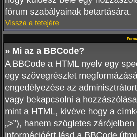
fórum szabályainak betartására.
Vissza a tetejére
Formá
» Mi az a BBCode?
A BBCode a HTML nyelv egy speciá
egy szövegrészlet megformázás
engedélyezése az adminisztrátortó
vagy bekapcsolni a hozzászólásai
mint a HTML, kivéve hogy a címkék
„>”), hanem szögletes zárójelben („
információért lásd a BBCode útmu