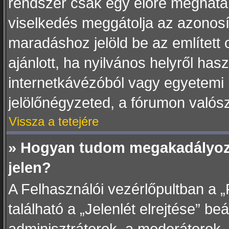
rendszer csak egy előre meghatár
viselkedés meggátolja az azonosít
maradáshoz jelöld be az említett
ajánlott, ha nyilvános helyről has
internetkávézóból vagy egyetemi 
jelölőnégyzeted, a fórumon valósz
Vissza a tetejére
» Hogyan tudom megakadályozn
jelen?
A Felhasználói vezérlőpultban a „
található a „Jelenlét elrejtése” beá