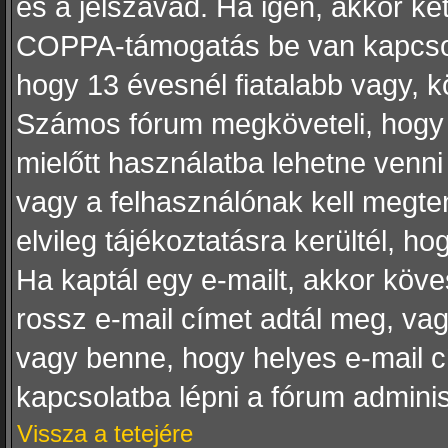
és a jelszavad. Ha igen, akkor ké
COPPA-támogatás be van kapcsolv
hogy 13 évesnél fiatalabb vagy, kö
Számos fórum megköveteli, hogy a
mielőtt használatba lehetne venni
vagy a felhasználónak kell megten
elvileg tájékoztatásra kerültél, 
Ha kaptál egy e-mailt, akkor köve
rossz e-mail címet adtál meg, va
vagy benne, hogy helyes e-mail c
kapcsolatba lépni a fórum adminis
Vissza a tetejére