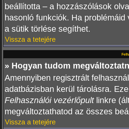
beállította – a hozzászólások ol
hasonló funkciók. Ha problémáid 
a sütik törlése segíthet.
Vissza a tetejére
Felh
» Hogyan tudom megváltoztatni
Amennyiben regisztrált felhaszná
adatbázisban kerül tárolásra. Eze
Felhasználói vezérlőpult
linkre (ál
megváltoztathatod az összes beál
Vissza a tetejére