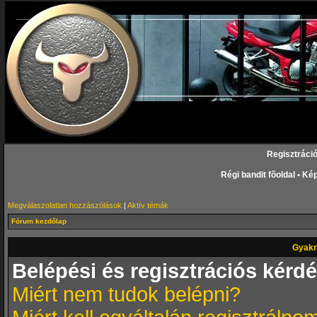
Regisztráci
Régi bandit fõoldal
•
Kép
Megválaszolatlan hozzászólások
|
Aktív témák
Fórum kezdőlap
Gyakr
Belépési és regisztrációs kérd
Miért nem tudok belépni?