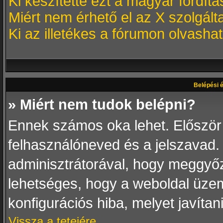
Ki készítette ezt a magyar fordítá
Miért nem érhető el az X szolgált
Ki az illetékes a fórumon olvash
Belépési é
» Miért nem tudok belépni?
Ennek számos oka lehet. Először i
felhasználóneved és a jelszavad. 
adminisztrátorával, hogy meggyőződj
lehetséges, hogy a weboldal üzeme
konfigurációs hiba, melyet javítan
Vissza a tetejére