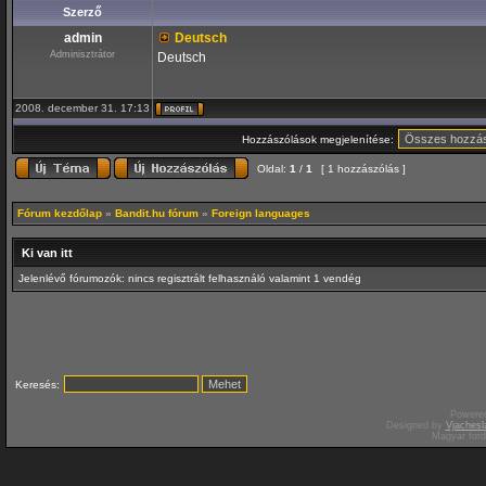
Szerző
admin
Deutsch
Adminisztrátor
Deutsch
2008. december 31. 17:13
Hozzászólások megjelenítése:
Oldal:
1
/
1
[ 1 hozzászólás ]
Fórum kezdőlap
»
Bandit.hu fórum
»
Foreign languages
Ki van itt
Jelenlévő fórumozók: nincs regisztrált felhasználó valamint 1 vendég
Keresés:
Powere
Designed by
Vjachesl
Magyar for