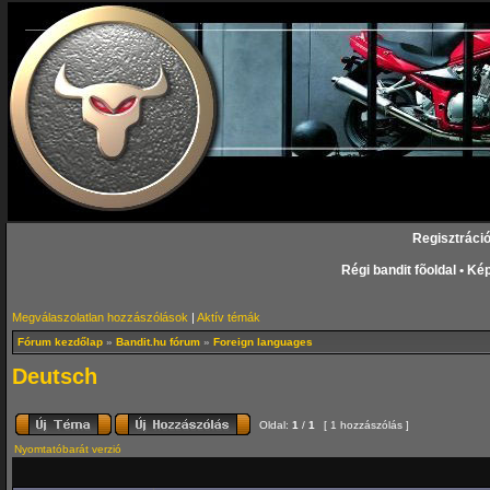
Regisztráci
Régi bandit fõoldal
•
Kép
Megválaszolatlan hozzászólások
|
Aktív témák
Fórum kezdőlap
»
Bandit.hu fórum
»
Foreign languages
Deutsch
Oldal:
1
/
1
[ 1 hozzászólás ]
Nyomtatóbarát verzió