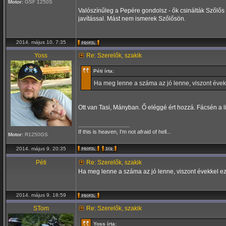
Motor:
GSF 1250S
Valószínűleg a Pepére gondolsz - ők csinálták Szőlős 
javítással. Mást nem ismerek Szőlősön.
2014. május 10. 7:35
Yoss
Re: Szerelők, szakik
Péti írta:
Ha meg lenne a száma az jó lenne, viszont évekk
Ott van Tasi, Mányban. Ő eléggé ért hozzá. Fácsén a l
_________________
If this is heaven, I'm not afraid of hell...
Motor:
R1250GS
2014. május 9. 20:35
Péti
Re: Szerelők, szakik
Ha meg lenne a száma az jó lenne, viszont évekkel ez 
2014. május 9. 18:59
STom
Re: Szerelők, szakik
Yoss írta: