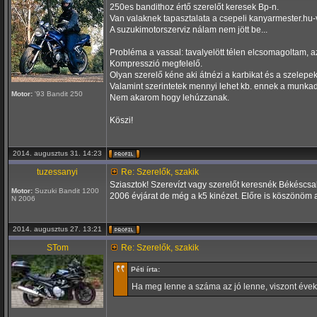
250es bandithoz értő szerelőt keresek Bp-n.
Van valaknek tapasztalata a csepeli kanyarmester.hu-
A suzukimotorszerviz nálam nem jött be...
Probléma a vassal: tavalyelött télen elcsomagoltam, a
Kompresszió megfelelő.
Olyan szerelő kéne aki átnézi a karbikat és a szelepek
Valamint szerintetek mennyi lehet kb. ennek a munkad
Motor:
'93 Bandit 250
Nem akarom hogy lehúzzanak.
Köszi!
2014. augusztus 31. 14:23
tuzessanyi
Re: Szerelők, szakik
Sziasztok! Szerevízt vagy szerelőt keresnék Békéscsab
Motor:
Suzuki Bandit 1200
2006 évjárat de még a k5 kinézet. Előre is köszönöm a
N 2006
2014. augusztus 27. 13:21
STom
Re: Szerelők, szakik
Péti írta:
Ha meg lenne a száma az jó lenne, viszont évekk