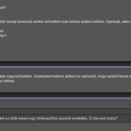
val?
ztán tavaly tavasszal amikor elővettem csak tolásra tudtam indítani. Gyertyák, akku
et.
íja?
án vagy környékén. Szelepeket kellene állítani és valószínű, hogy valahól farsot sz
z infókat.
el ez előtt nekem egy Vértesszőlősi szerelőt említettek, Ő róla nem tudsz?