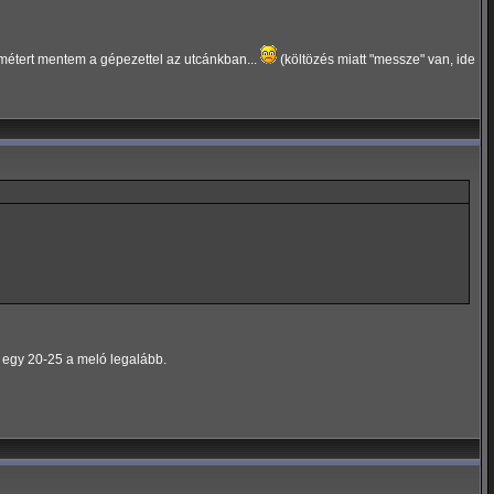
0métert mentem a gépezettel az utcánkban...
(költözés miatt "messze" van, ide
or egy 20-25 a meló legalább.