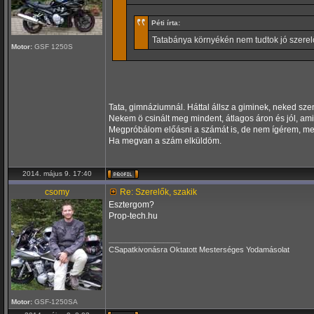
Péti írta:
Tatabánya környékén nem tudtok jó szerelő
Motor:
GSF 1250S
Tata, gimnáziumnál. Háttal állsz a giminek, neked sz
Nekem ö csinált meg mindent, átlagos áron és jól, am
Megpróbálom előásni a számát is, de nem ígérem, mert
Ha megvan a szám elküldöm.
2014. május 9. 17:40
csomy
Re: Szerelők, szakik
Esztergom?
Prop-tech.hu
_________________
CSapatkivonásra Oktatott Mesterséges Yodamásolat
Motor:
GSF-1250SA