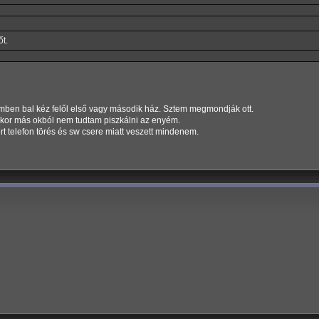
t.
emben bal kéz felől első vagy második ház. Sztem megmondják ott.
ikor más okból nem tudtam piszkálni az enyém.
 telefon törés és sw csere miatt veszett mindenem.