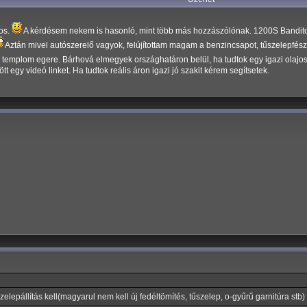
ros.
A kérdésem nekem is hasonló, mint több más hozzászólónak. 1200S Banditom 
Aztán mivel autószerelő vagyok, felújítottam magam a benzincsapot, tűszelepfészek
templom egere. Bárhová elmegyek országhatáron belül, ha tudtok egy igazi olajoske
tött egy videó linket. Ha tudtok reális áron igazi jó szakit kérem segítsetek.
szelepállítás kell(magyarul nem kell új fedéltömítés, tűszelep, o-gyűrű garnitúra st