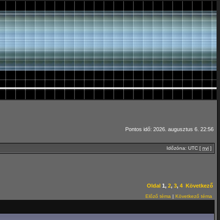
Pontos idő: 2026. augusztus 6. 22:56
Időzóna: UTC [
nyi
]
Oldal
1
,
2
,
3
,
4
Következő
Előző téma
|
Következő téma