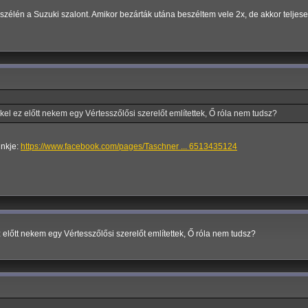
szélén a Suzuki szalont. Amikor bezárták utána beszéltem vele 2x, de akkor teljes
el ez előtt nekem egy Vértesszőlősi szerelőt említettek, Ő róla nem tudsz?
inkje:
https://www.facebook.com/pages/Taschner ... 6513435124
előtt nekem egy Vértesszőlősi szerelőt említettek, Ő róla nem tudsz?