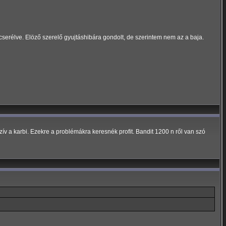
 cserélve. Elöző szerelő gyujtáshibára gondolt, de szerintem nem az a baja.
ív a karbi. Ezekre a problémákra keresnék profit. Bandit 1200 n ről van szó