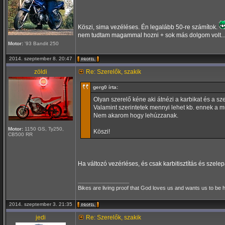
Köszi, sima vezéléses. Én legalább 50-re számítok.
nem tudtam magammal hozni + sok más dolgom volt...
Motor:
'93 Bandit 250
2014. szeptember 8. 20:47
zöldi
Re: Szerelők, szakik
gerg0 írta:
Olyan szerelő kéne aki átnézi a karbikat és a sz
Valamint szerintetek mennyi lehet kb. ennek a 
Nem akarom hogy lehúzzanak.
Motor:
1150 GS, Ty250,
Köszi!
CB500 RR
Ha változó vezérléses, és csak karbitisztítás és szelep
_________________
Bikes are living proof that God loves us and wants us to be 
2014. szeptember 3. 21:35
jedi
Re: Szerelők, szakik