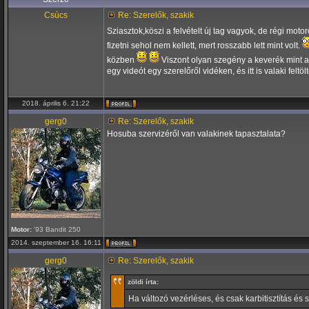
Csúcs
Re: Szerelők, szakik
Sziasztok,köszi a felvételt új tag vagyok, de régi moto
fizetni sehol nem kellett, mert rosszabb lett mint volt.
közben
Viszont olyan szegény a keverék mint a 
egy videót egy szerelőről vidéken, és itt is valaki feltöl
2018. április 6. 21:22
gerg0
Re: Szerelők, szakik
Hosuba szervizéről van valakinek tapasztalata?
Motor:
'93 Bandit 250
2014. szeptember 16. 16:11
gerg0
Re: Szerelők, szakik
zöldi írta:
Ha változó vezérléses, és csak karbitisztítás és 