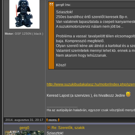
gerg0 írta:
Sziasztok!
250es bandithoz értő szerelőt keresek Bp-n.
Van valaknek tapasztalata a csepeli kanyarmest
A suzukimotorszerviz nálam nem jött be...
Motor:
GSF 1250N ( black )
Probléma a vassal: tavalyelött télen elcsomagolt
baja. Kompresszió megfelelő.
Olyan szerelő kéne aki átnézi a karbikat és a sz
Valamint szerintetek mennyi lehet kb. ennek a 
Nem akarom hogy lehúzzanak.
Köszi!
http://www.suzukibudakalasz.hu/motor/index.php/szer
Keresd Lajost (a szervizes ), és hivatkozz Jedire
_________________
Ha az autópályán haladván, egyszer csak vésztjósló menydörg
2014. augusztus 31. 20:17
gerg0
Re: Szerelők, szakik
Sziasztok!