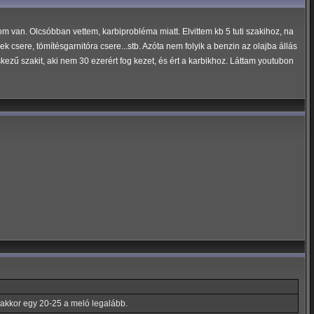
van. Olcsóbban vettem, karbiprobléma miatt. Elvittem kb 5 tuti szakihoz, na
 csere, tömítésgarnitóra csere...stb. Azóta nem folyik a benzin az olajba állás
zű szakit, aki nem 30 ezerért fog kezet, és ért a karbikhoz. Láttam youtubon
b) akkor egy 20-25 a meló legalább.