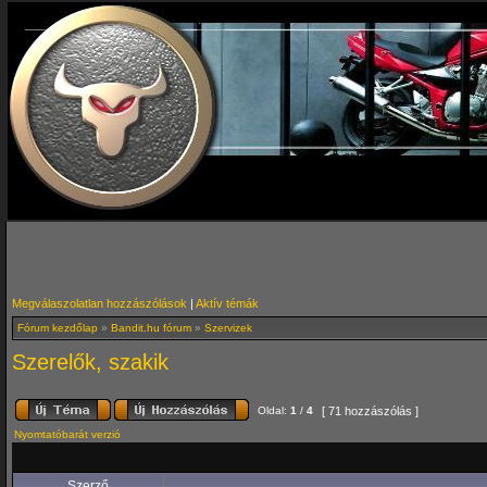
Megválaszolatlan hozzászólások
|
Aktív témák
Fórum kezdőlap
»
Bandit.hu fórum
»
Szervizek
Szerelők, szakik
Oldal:
1
/
4
[ 71 hozzászólás ]
Nyomtatóbarát verzió
Szerző