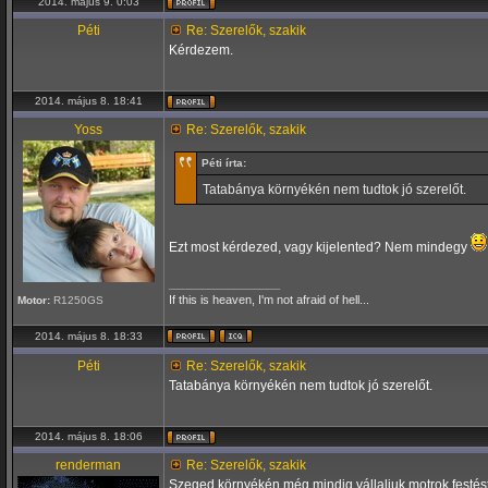
2014. május 9. 0:03
Péti
Re: Szerelők, szakik
Kérdezem.
2014. május 8. 18:41
Yoss
Re: Szerelők, szakik
Péti írta:
Tatabánya környékén nem tudtok jó szerelőt.
Ezt most kérdezed, vagy kijelented? Nem mindegy
_________________
If this is heaven, I'm not afraid of hell...
Motor:
R1250GS
2014. május 8. 18:33
Péti
Re: Szerelők, szakik
Tatabánya környékén nem tudtok jó szerelőt.
2014. május 8. 18:06
renderman
Re: Szerelők, szakik
Szeged környékén még mindig vállaljuk motrok festést