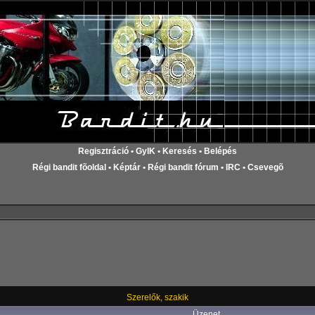
Regisztráció
•
GyIK
•
Keresés
•
Belépés
Régi bandit fõoldal
•
Képtár
•
Régi bandit fórum
•
IRC
•
Csevegõ
Szerelők, szakik
Üzenet