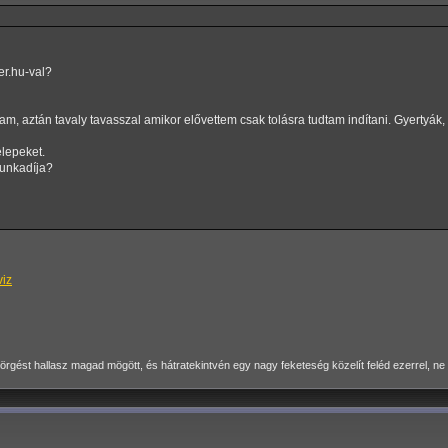
er.hu-val?
am, aztán tavaly tavasszal amikor elővettem csak tolásra tudtam indítani. Gyertyák
elepeket.
munkadíja?
viz
ést hallasz magad mögött, és hátratekintvén egy nagy feketeség közelít feléd ezerrel, ne h