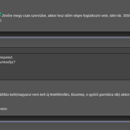
Jövőre megy csak szervízbe, akkor lesz időm végre foglalkozni vele, idén kb. 30
)
elepeket.
munkadíja?
állítás kell(magyarul nem kell új fedéltömítés, tűszelep, o-gyűrű garnitúra stb) akk
happy.