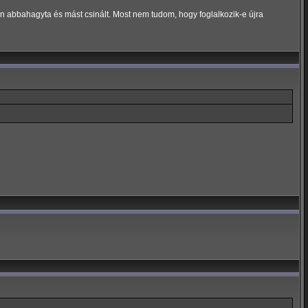
en abbahagyta és mást csinált. Most nem tudom, hogy foglalkozik-e újra