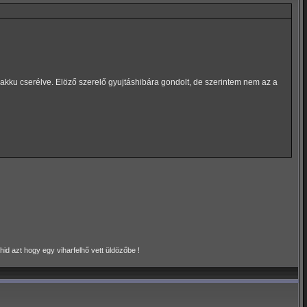
, akku cserélve. Elöző szerelő gyujtáshibára gondolt, de szerintem nem az a
id azt hogy egy viharfelhő vett üldözőbe !