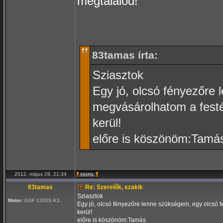
megtalálod!
83tamas írta:
Sziasztok
Egy jó, olcsó fényezőre 
megvásárolhatom a festé
kerül!
előre is köszönöm:Tamá
2012. május 29. 21:34
83tamas
Re: Szerelők, szakik
Sziasztok
Motor:
GSF 1200S K3
Egy jó, olcsó fényezőre lenne szükségem, egy olcsó f
kerül!
előre is köszönöm:Tamás