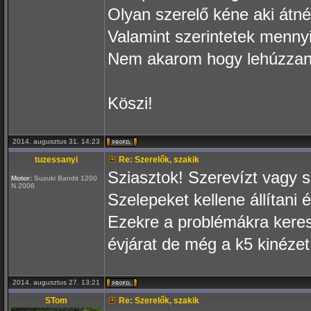
Olyan szerelő kéne aki átné
Valamint szerintetek menny
Nem akarom hogy lehúzzan
Köszi!
2014. augusztus 31. 14:23
tuzessanyi
Re: Szerelők, szakik
Sziasztok! Szerevízt vagy 
Motor:
Suzuki Bandit 1200
N 2006
Szelepeket kellene állítani 
Ezekre a problémákra keresn
évjárat de még a k5 kinézet
2014. augusztus 27. 13:21
STom
Re: Szerelők, szakik