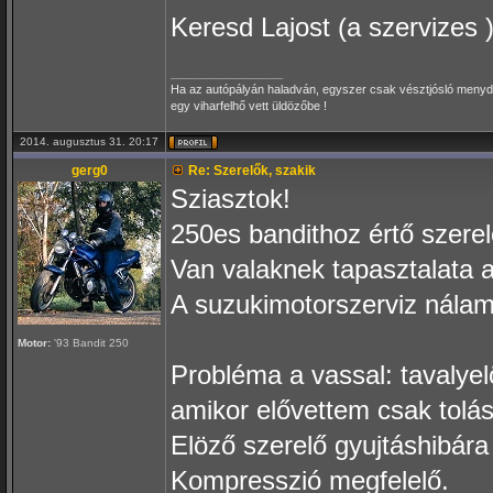
Keresd Lajost (a szervizes 
_________________
Ha az autópályán haladván, egyszer csak vésztjósló menydör
egy viharfelhő vett üldözőbe !
2014. augusztus 31. 20:17
gerg0
Re: Szerelők, szakik
Sziasztok!
250es bandithoz értő szerel
Van valaknek tapasztalata 
A suzukimotorszerviz nálam 
Motor:
'93 Bandit 250
Probléma a vassal: tavalyel
amikor elővettem csak tolás
Elöző szerelő gyujtáshibára
Kompresszió megfelelő.