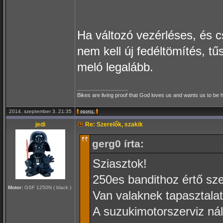
Ha változó vezérléses, és cs
nem kell új fedéltömítés, tű
meló legalább.
_________________
Bikes are living proof that God loves us and wants us to be 
2014. szeptember 3. 21:35
jedi
Re: Szerelők, szakik
gerg0 írta:
Sziasztok!
250es bandithoz értő sze
Motor:
GSF 1250N ( black )
Van valaknek tapasztalat
A suzukimotorszerviz nál