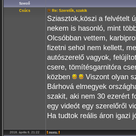
Szerző
Csúcs
Re: Szerelők, szakik
Sziasztok,köszi a felvételt 
nekem is hasonló, mint tö
Olcsóbban vettem, karbiprob
fizetni sehol nem kellett, me
autószerelő vagyok, felújí
csere, tömítésgarnitóra cser
közben
Viszont olyan s
Bárhová elmegyek országhat
szakit, aki nem 30 ezerért 
egy videót egy szerelőről vidé
Ha tudtok reális áron igazi 
2018. április 6. 21:22