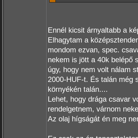
Ennél kicsit árnyaltabb a ké
Elhagytam a középsztender
mondom ezvan, spec. csavar
nekem is jött a 40k belépő s
úgy, hogy nem volt nálam s
2000-HUF-t. És talán még sz
környékén talán....
Lehet, hogy drága csavar vo
rendelgetnem, várnom neke
Az olaj hígságát én meg n