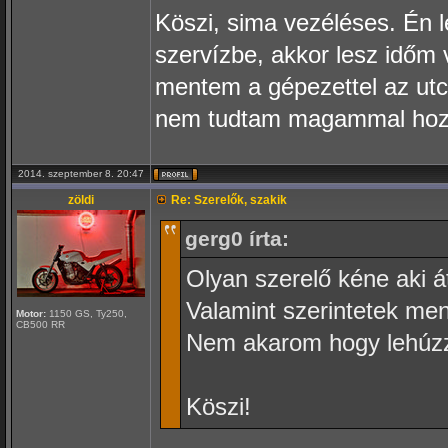
Köszi, sima vezéléses. Én 
szervízbe, akkor lesz időm 
mentem a gépezettel az ut
nem tudtam magammal hozni
2014. szeptember 8. 20:47
zöldi
Re: Szerelők, szakik
gerg0 írta:
Olyan szerelő kéne aki á
Valamint szerintetek me
Motor:
1150 GS, Ty250,
CB500 RR
Nem akarom hogy lehúz
Köszi!