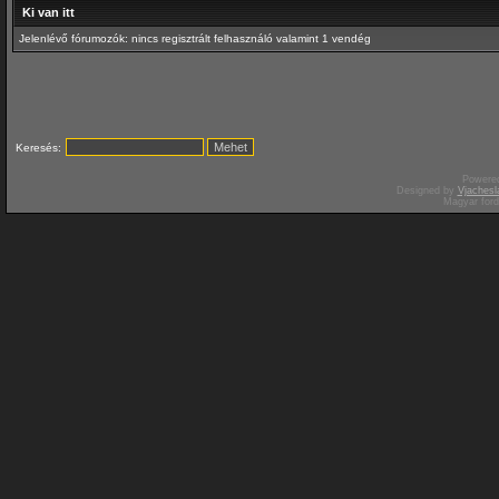
Ki van itt
Jelenlévő fórumozók: nincs regisztrált felhasználó valamint 1 vendég
Keresés:
Powere
Designed by
Vjachesl
Magyar for