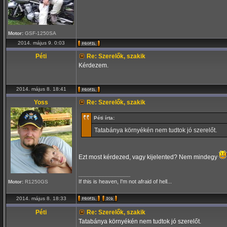
Motor:
GSF-1250SA
2014. május 9. 0:03
Péti
Re: Szerelők, szakik
Kérdezem.
2014. május 8. 18:41
Yoss
Re: Szerelők, szakik
Péti írta:
Tatabánya környékén nem tudtok jó szerelőt.
Ezt most kérdezed, vagy kijelented? Nem mindegy
_________________
If this is heaven, I'm not afraid of hell...
Motor:
R1250GS
2014. május 8. 18:33
Péti
Re: Szerelők, szakik
Tatabánya környékén nem tudtok jó szerelőt.