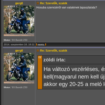
gerg0
Re: Szerelők, szakik
Hosuba szervizéről van valakinek tapasztalata?
Motor:
'93 Bandit 250
2014. szeptember 16. 16:11
gerg0
Re: Szerelők, szakik
zöldi írta:
Ha változó vezérléses, és
kell(magyarul nem kell új
akkor egy 20-25 a meló 
Motor:
'93 Bandit 250