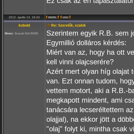
Ez csak az én tapasztalatom,
2012. április 13. 16:43
kobold
Re: Szerelők, szakik
Szerintem egyik R.B. sem jó
Motor:
Suzuki Gsf 600N
Egymillió dolláros kérdés:
Miért van az, hogy ha ott 
kell vinni olajcserére?
Azért mert olyan híg olajat
van. Ezt onnan tudom, hogy
vettem motort, aki a R.B.-ba
megkapott mindent, ami csa
tanácsára lecseréltettem az 
olajjal), na ekkor jött a dö
"olaj" folyt ki, mintha csak 