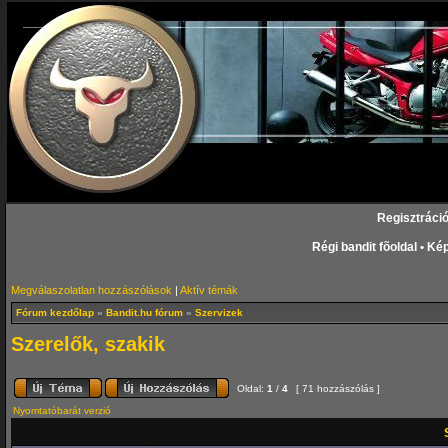
Regisztráci
Régi bandit fõoldal
•
Kép
Megválaszolatlan hozzászólások
|
Aktív témák
Fórum kezdőlap
»
Bandit.hu fórum
»
Szervizek
Szerelők, szakik
Oldal:
1
/
4
[ 71 hozzászólás ]
Nyomtatóbarát verzió
S