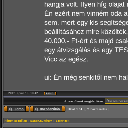
hangja volt. Ilyen híg olaj
Én ezért nem vinném oda a 
sem, mert egy kis segítsége
beállításához mire közölték
40.000,- Ft-ért és majd cs
egy átvizsgálás és egy TES
Vicc az egész.
ui: Én még senkitől nem hall
2012. április 13. 13:42
Hozzászólások megjelenítése:
Oldal:
1
/
4
[ 71 hozzászólás ]
Fórum kezdőlap
»
Bandit.hu fórum
»
Szervizek