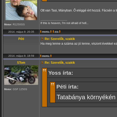
Ott van Tasi, Mányban. Ő eléggé ért hozzá. Fácsén a l
_________________
If this is heaven, I'm not afraid of hell...
Motor:
R1250GS
2014. május 9. 20:35
Péti
Re: Szerelők, szakik
Ha meg lenne a száma az jó lenne, viszont évekkel ez 
2014. május 9. 18:59
STom
Re: Szerelők, szakik
Yoss írta:
Péti írta:
Motor:
GSF 1250S
Tatabánya környékén n