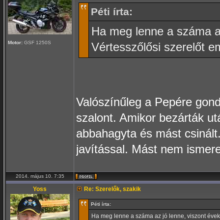
Péti írta:
Ha meg lenne a száma az
Motor:
GSF 1250S
Vértesszőlősi szerelőt e
Valószínűleg a Pepére gondo
szalont. Amikor bezárták ut
abbahagyta és mást csinált
javítással. Mást nem ismer
2014. május 10. 7:35
Yoss
Re: Szerelők, szakik
Péti írta:
Ha meg lenne a száma az jó lenne, viszont évekk