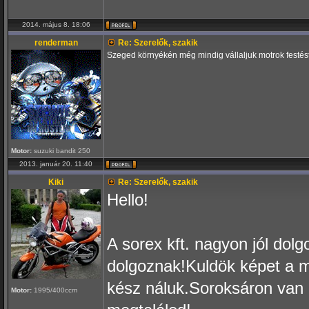
2014. május 8. 18:06
renderman
Re: Szerelők, szakik
Szeged környékén még mindig vállaljuk motrok festést
Motor:
suzuki bandit 250
2013. január 20. 11:40
Kiki
Re: Szerelők, szakik
Hello!
A sorex kft. nagyon jól dol
dolgoznak!Kuldök képet a m
kész náluk.Soroksáron van 
Motor:
1995/400ccm