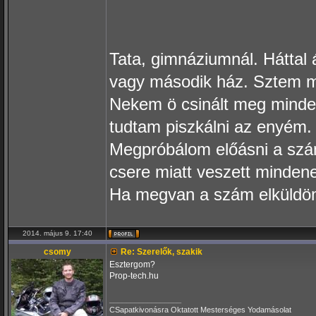
Tata, gimnáziumnál. Háttal 
vagy második ház. Sztem m
Nekem ö csinált meg minden
tudtam piszkálni az enyém.
Megpróbálom előásni a szám
csere miatt veszett minden
Ha megvan a szám elküldö
2014. május 9. 17:40
csomy
Re: Szerelők, szakik
Esztergom?
Prop-tech.hu
_________________
CSapatkivonásra Oktatott Mesterséges Yodamásolat