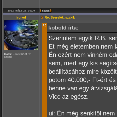
2012. május 28. 16:09
Ironed
Re: Szerelők, szakik
kobold írta:
Szerintem egyik R.B. sem
Et még életemben nem l
Én ezért nem vinném oda
Motor:
Bandit1200 "z"
naked
sem, mert egy kis segíts
beállításához mire közöl
potom 40.000,- Ft-ért és
benne van egy átvizsgál
Vicc az egész.
ui: Én még senkitől nem h